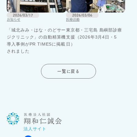
2026/03/17
2026/03/06
お知らせ
医療活動
「城北みみ・はな・のどサー
東京都・三宅島 島嶼部診療
ジクリニック」の自動精算機
支援（2026年3月4日・5
導入事例がPR TIMESに掲載
日）
されました
一覧に戻る
法人サイト